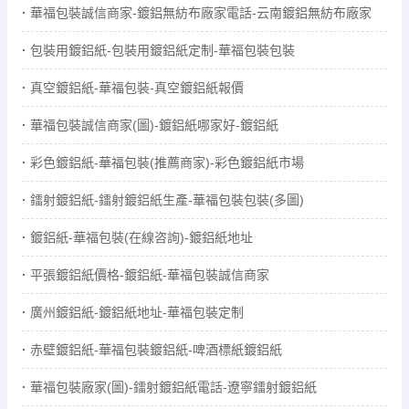
華福包裝誠信商家-鍍鋁無紡布廠家電話-云南鍍鋁無紡布廠家
包裝用鍍鋁紙-包裝用鍍鋁紙定制-華福包裝包裝
真空鍍鋁紙-華福包裝-真空鍍鋁紙報價
華福包裝誠信商家(圖)-鍍鋁紙哪家好-鍍鋁紙
彩色鍍鋁紙-華福包裝(推薦商家)-彩色鍍鋁紙市場
鐳射鍍鋁紙-鐳射鍍鋁紙生產-華福包裝包裝(多圖)
鍍鋁紙-華福包裝(在線咨詢)-鍍鋁紙地址
平張鍍鋁紙價格-鍍鋁紙-華福包裝誠信商家
廣州鍍鋁紙-鍍鋁紙地址-華福包裝定制
赤壁鍍鋁紙-華福包裝鍍鋁紙-啤酒標紙鍍鋁紙
華福包裝廠家(圖)-鐳射鍍鋁紙電話-遼寧鐳射鍍鋁紙