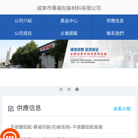
咸寧市華福包裝材料有限公司
公司介紹
產品中心
供應信息
公司資訊
企業圖集
聯系我們
供應信息
查看分類
平張鍍鋁紙-華福包裝(在線咨詢)-平張鍍鋁紙直銷